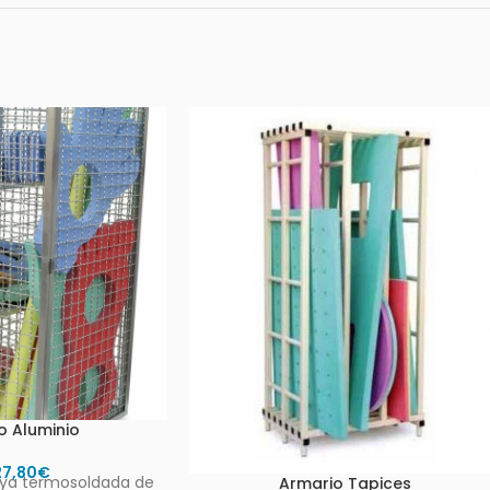
o Aluminio
27,80
€
ya termosoldada de
Armario Tapices