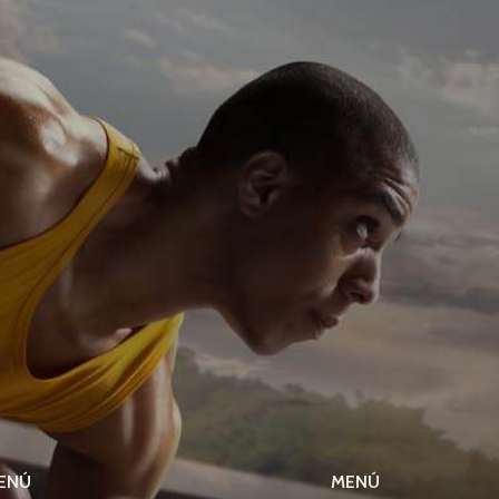
ENÚ
MENÚ