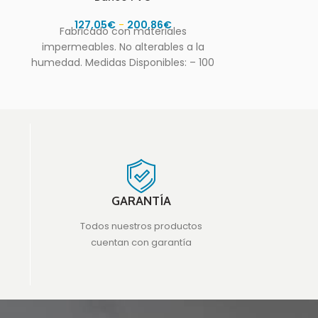
Resistente a
127,05
€
-
200,86
€
grasas. Estr
Fabricado con materiales
rueda
impermeables. No alterables a la
humedad. Medidas Disponibles: – 100
x 40 x 50cm. – 150 x
GARANTÍA
Todos nuestros productos
cuentan con garantía