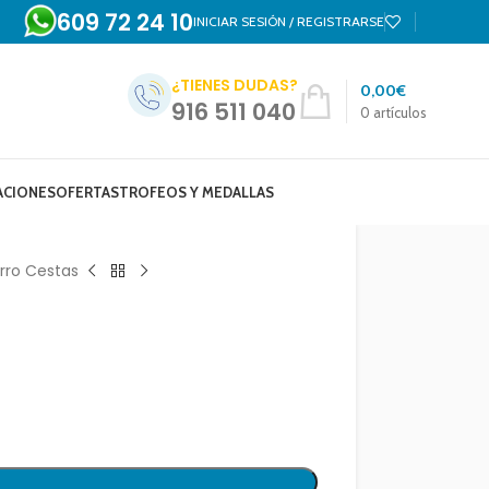
609 72 24 10
INICIAR SESIÓN / REGISTRARSE
¿TIENES DUDAS?
0,00
€
916 511 040
0
artículos
ACIONES
OFERTAS
TROFEOS Y MEDALLAS
rro Cestas