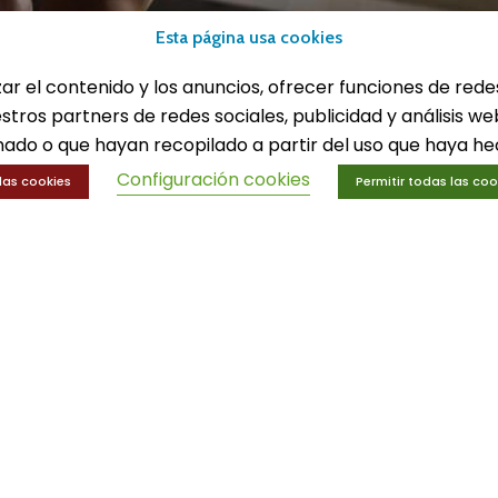
lones
Equipamiento deport
Esta página usa cookies
eportes
Gimnasio
ucación física
Innovaciones
zar el contenido y los anuncios, ofrecer funciones de rede
trenamiento y educación física
Ofertas
estros partners de redes sociales, publicidad y análisis 
Trofeos y medallas
ado o que hayan recopilado a partir del uso que haya hec
Configuración cookies
las cookies
Permitir todas las coo