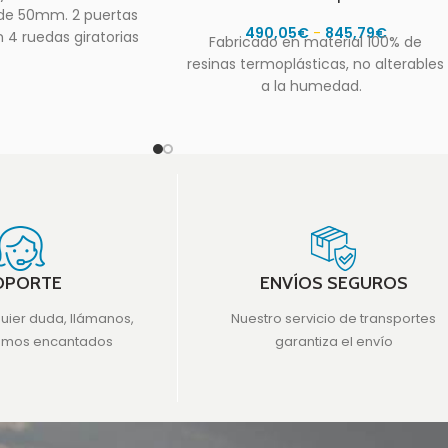
 de 50mm. 2 puertas
490,05
€
-
845,79
€
 4 ruedas giratorias
Fabricado en material 100% de
2
resinas termoplásticas, no alterables
a la humedad.
OPORTE
ENVÍOS SEGUROS
quier duda, llámanos,
Nuestro servicio de transportes
emos encantados
garantiza el envío