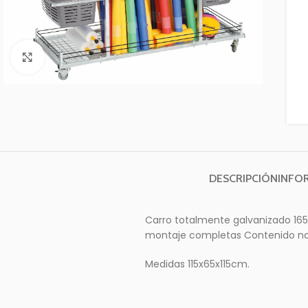
Clic para ampliar
DESCRIPCIÓN
INFO
Carro totalmente galvanizado 165x
montaje completas Contenido no 
Medidas 115x65x115cm.