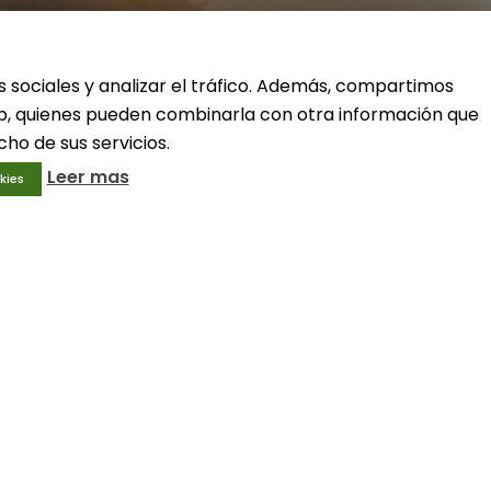
ivo
Condiciones generales
Aviso legal
Política de privacidad
s sociales y analizar el tráfico. Además, compartimos
Política de cookies
web, quienes pueden combinarla con otra información que
ho de sus servicios.
Leer mas
kies