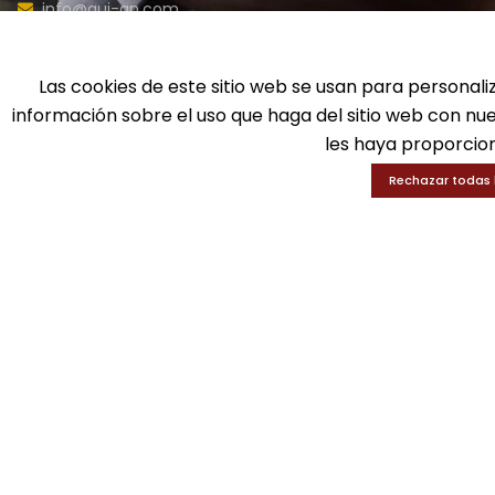
info@gui-an.com
Ba
Tel: 916 511 040
D
Whatsapp: 609 72 24 10
Ed
Las cookies de este sitio web se usan para personali
Fax: 916 537 814
En
información sobre el uso que haga del sitio web con nu
les haya proporcion
Rechazar todas 
SOLICITA INFORMACIÓN