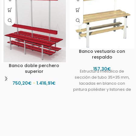
Banco vestuario con
respaldo
Banco doble perchero
157,30
€
superior
Estructura metálica de
sección de tubo 35×35 mm,
750,20
€
-
1.416,91
€
lacadas en blanco con
pintura poliéster y listones de
madera de pino