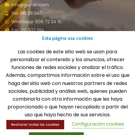
info@gui-an.com
Tel: 916 511 040
Whatsapp: 609 72 24 10
Fax: 916 537 814
Esta página usa cookies
Las cookies de este sitio web se usan para
personalizar el contenido y los anuncios, ofrecer
SOLICITA INFORMACIÓN
funciones de redes sociales y analizar el tráfico.
Además, compartimos información sobre el uso que
MENÚ
haga del sitio web con nuestros partners de redes
sociales, publicidad y análisis web, quienes pueden
Balones
Deportes
combinarla con otra información que les haya
Educación física
proporcionado o que hayan recopilado a partir del
Entrenamiento y educación física
uso que haya hecho de sus servicios.
Configuración cookies
Rechazar todas las cookies
MENÚ