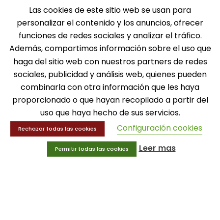
Las cookies de este sitio web se usan para
personalizar el contenido y los anuncios, ofrecer
funciones de redes sociales y analizar el tráfico.
SOLICITA INFORMACIÓN
Además, compartimos información sobre el uso que
haga del sitio web con nuestros partners de redes
MENÚ
sociales, publicidad y análisis web, quienes pueden
combinarla con otra información que les haya
Balones
proporcionado o que hayan recopilado a partir del
Deportes
Educación física
uso que haya hecho de sus servicios.
Entrenamiento y educación física
Configuración cookies
Rechazar todas las cookies
Leer mas
MENÚ
Permitir todas las cookies
Equipamiento deportivo
Gimnasio
Innovaciones
Ofertas
Trofeos y medallas