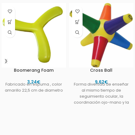
Boomerang Foam
Cross Ball
3,24
€
9,62
€
Fabricado en espuma , color
Forma divertida de enseñar
amarillo 22,5 cm de diametro
al mismo tiempo de
seguimiento ocular, la
coordinación ojo-mano y la
memoria.6
Empuñaduras: longitud 12 cm
/