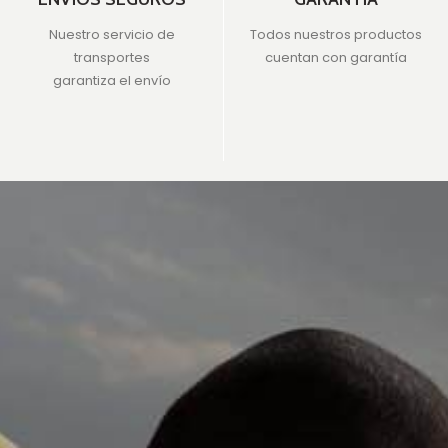
Nuestro servicio de
Todos nuestros productos
transportes
cuentan con garantía
garantiza el envío