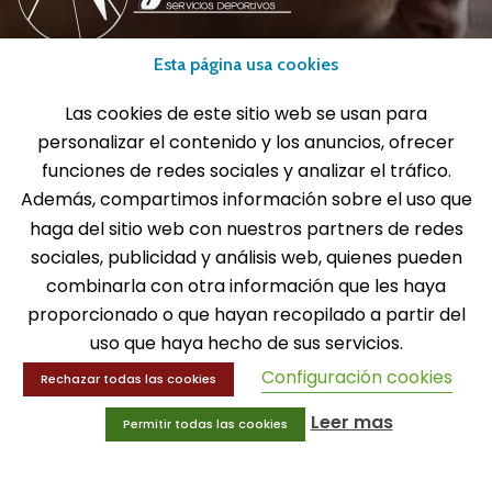
Esta página usa cookies
info@gui-an.com
Las cookies de este sitio web se usan para
Tel: 916 511 040
personalizar el contenido y los anuncios, ofrecer
Whatsapp: 609 72 24 10
funciones de redes sociales y analizar el tráfico.
Fax: 916 537 814
Además, compartimos información sobre el uso que
haga del sitio web con nuestros partners de redes
sociales, publicidad y análisis web, quienes pueden
combinarla con otra información que les haya
SOLICITA INFORMACIÓN
proporcionado o que hayan recopilado a partir del
uso que haya hecho de sus servicios.
MENÚ
Configuración cookies
Rechazar todas las cookies
Balones
Leer mas
Permitir todas las cookies
Deportes
Educación física
Entrenamiento y educación física