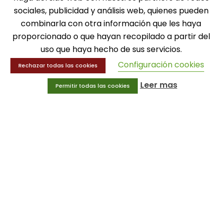
sociales, publicidad y análisis web, quienes pueden
combinarla con otra información que les haya
MENÚ
proporcionado o que hayan recopilado a partir del
Balones
uso que haya hecho de sus servicios.
Deportes
Configuración cookies
Educación física
Rechazar todas las cookies
Entrenamiento y educación física
Leer mas
Permitir todas las cookies
MENÚ
Equipamiento deportivo
Gimnasio
Innovaciones
Ofertas
Trofeos y medallas
INFORMACIÓN
Condiciones generales