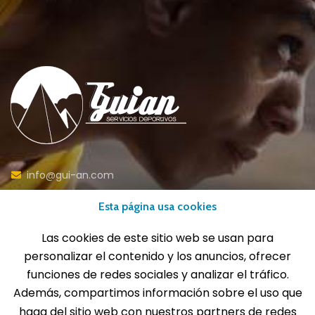
info@gui-an.com
Tel: 916 511 040
Esta página usa cookies
Whatsapp: 609 72 24 10
Fax: 916 537 814
Las cookies de este sitio web se usan para
personalizar el contenido y los anuncios, ofrecer
funciones de redes sociales y analizar el tráfico.
Además, compartimos información sobre el uso que
SOLICITA INFORMACIÓN
haga del sitio web con nuestros partners de redes