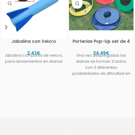
Jabalina con Velcro
Porterias Pop-Up set de 4
2,42
€
34,49
€
Jabalina con punta de velcro,
Una vez desplegadas las
para lanzamientos en dianas
dianas se forman 3 lados,
.
con 3 diferentes
posibilidades de dificultad en
cada lado. Diseño pop-up,