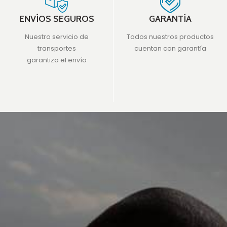
ENVÍOS SEGUROS
GARANTÍA
Nuestro servicio de
Todos nuestros productos
transportes
cuentan con garantía
garantiza el envío