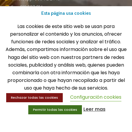
Fax: 916 537 814
Esta página usa cookies
Las cookies de este sitio web se usan para
personalizar el contenido y los anuncios, ofrecer
SOLICITA INFORMACIÓN
funciones de redes sociales y analizar el tráfico.
Además, compartimos información sobre el uso que
MENÚ
haga del sitio web con nuestros partners de redes
sociales, publicidad y análisis web, quienes pueden
Balones
combinarla con otra información que les haya
Deportes
proporcionado o que hayan recopilado a partir del
Educación física
Entrenamiento y educación física
uso que haya hecho de sus servicios.
Configuración cookies
Rechazar todas las cookies
MENÚ
Leer mas
Permitir todas las cookies
Equipamiento deportivo
Gimnasio
Innovaciones