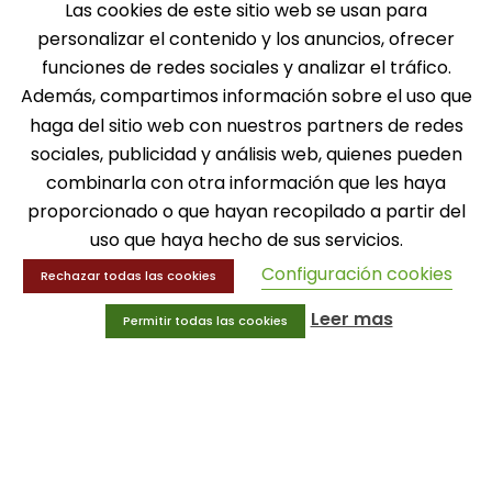
Las cookies de este sitio web se usan para
personalizar el contenido y los anuncios, ofrecer
funciones de redes sociales y analizar el tráfico.
SOLICITA INFORMACIÓN
Además, compartimos información sobre el uso que
haga del sitio web con nuestros partners de redes
MENÚ
sociales, publicidad y análisis web, quienes pueden
combinarla con otra información que les haya
Balones
proporcionado o que hayan recopilado a partir del
Deportes
Educación física
uso que haya hecho de sus servicios.
Entrenamiento y educación física
Configuración cookies
Rechazar todas las cookies
Leer mas
Permitir todas las cookies
MENÚ
Equipamiento deportivo
Gimnasio
Innovaciones
Ofertas
Trofeos y medallas