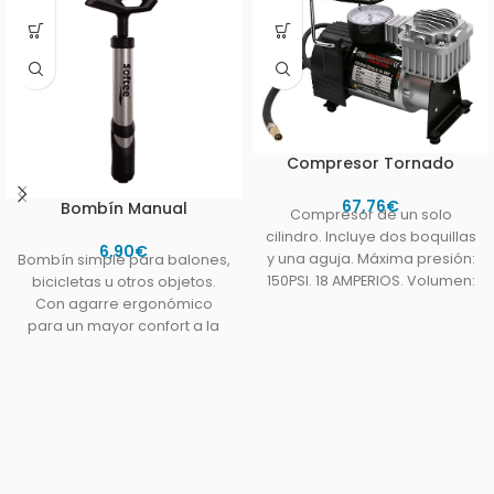
Compresor Tornado
67,76
€
Bombín Manual
Compresor de un solo
cilindro. Incluye dos boquillas
6,90
€
y una aguja. Máxima presión:
Bombín simple para balones,
150PSI. 18 AMPERIOS. Volumen:
bicicletas u otros objetos.
35L/minuto. Peso: 1,93kg.
Con agarre ergonómico
Medidas: 20x17x16cm.
para un mayor confort a la
hora del hinchado