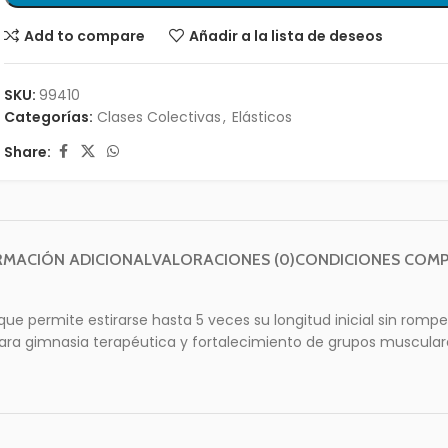
Add to compare
Añadir a la lista de deseos
SKU:
99410
Categorías:
Clases Colectivas
,
Elásticos
Share:
RMACIÓN ADICIONAL
VALORACIONES (0)
CONDICIONES COM
ue permite estirarse hasta 5 veces su longitud inicial sin romper
para gimnasia terapéutica y fortalecimiento de grupos muscular