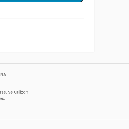
PRA
se. Se utilizan
es.