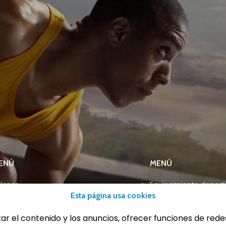
ENÚ
MENÚ
lones
Equipamiento deport
Esta página usa cookies
eportes
Gimnasio
ucación física
Innovaciones
zar el contenido y los anuncios, ofrecer funciones de rede
trenamiento y educación física
Ofertas