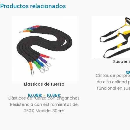
Productos relacionados
Suspens
3
Cintas de polipr
de alta calidad
Elasticos de fuerza
funcional en sus
Incluye bolsa 
10,08
€
-
10,65
€
Elásticos de fuerza con enganches.
Resistencia con estiramientos del
250% Medida: 30cm