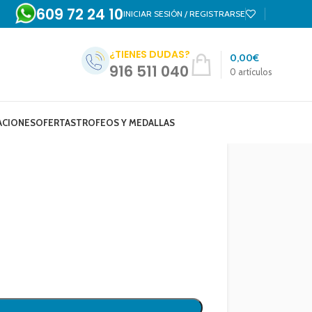
609 72 24 10
INICIAR SESIÓN / REGISTRARSE
¿TIENES DUDAS?
0,00
€
916 511 040
0
artículos
ACIONES
OFERTAS
TROFEOS Y MEDALLAS