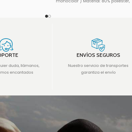
monocolor ) Material: 80% poliéster,
20% elastano Anchura: 5 cm
OPORTE
ENVÍOS SEGUROS
quier duda, llámanos,
Nuestro servicio de transportes
emos encantados
garantiza el envío