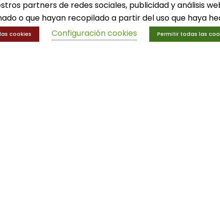
Trofeos y medallas
estros partners de redes sociales, publicidad y análisis 
ado o que hayan recopilado a partir del uso que haya hec
Configuración cookies
las cookies
Permitir todas las coo
n
N
· Servicios deportivos
| Diseño
local
- Agencia de marketing online