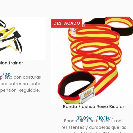
DESTACADO
ion trainer
8,72
€
opileno con costuras
 para entrenamiento
pensión. Regulable.
de almacenamiento
Banda Elastica Reivo Bicolor
35,09
€
-
110,11
€
Banda elastica bicolor ( mas
resistentes y duraderas que las