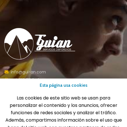
info@gui-an.com
Tel: 916 511 040
Esta página usa cookies
Whatsapp: 609 72 24 10
Fax: 916 537 814
Las cookies de este sitio web se usan para
personalizar el contenido y los anuncios, ofrecer
funciones de redes sociales y analizar el tráfico.
Además, compartimos información sobre el uso que
SOLICITA INFORMACIÓN