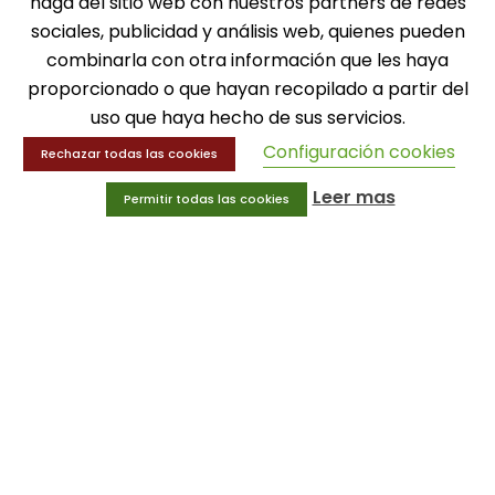
haga del sitio web con nuestros partners de redes
sociales, publicidad y análisis web, quienes pueden
MENÚ
combinarla con otra información que les haya
proporcionado o que hayan recopilado a partir del
Balones
uso que haya hecho de sus servicios.
Deportes
Configuración cookies
Educación física
Rechazar todas las cookies
Entrenamiento y educación física
Leer mas
Permitir todas las cookies
MENÚ
Equipamiento deportivo
Gimnasio
Innovaciones
Ofertas
Trofeos y medallas
INFORMACIÓN
Condiciones generales