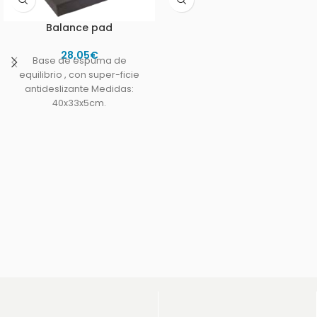
Balance pad
28,05
€
Base de espuma de
equilibrio , con super-ficie
antideslizante Medidas:
40x33x5cm.