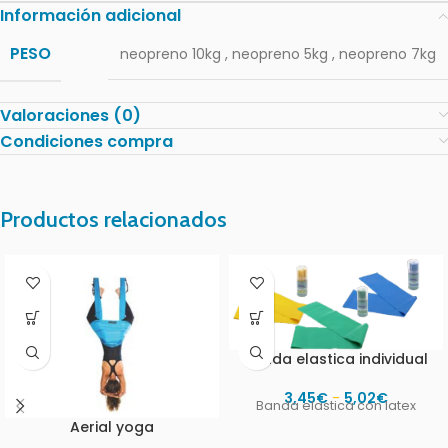
Información adicional
PESO
neopreno 10kg
,
neopreno 5kg
,
neopreno 7kg
Valoraciones (0)
Condiciones compra
Productos relacionados
Banda elastica individual
3,45
€
-
5,02
€
Banda elastica con latex
Aerial yoga