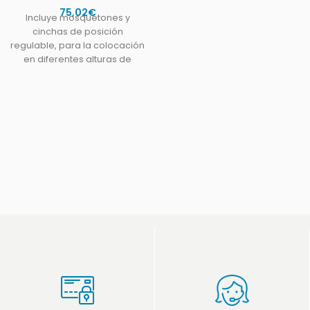
75,02
€
Incluye mosquetones y
cinchas de posición
regulable, para la colocación
en diferentes alturas de
techo.Medidas 4 m x 2,8m.
Resiste